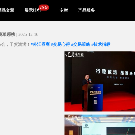
ING
精品文章
展示排行
专栏
产品服务
商琅琊榜
| 2025-12-16
峰会，干货满满！
#外汇券商
#交易心得
#交易策略
#技术指标