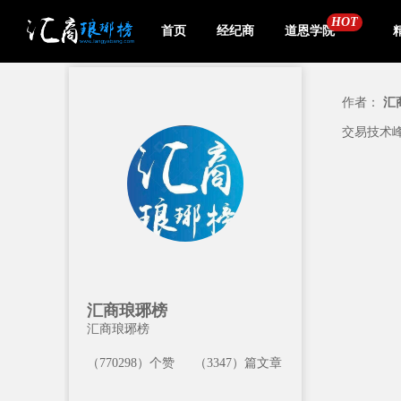
HOT
首页
经纪商
道恩学院
作者：
汇
交易技术
汇商琅琊榜
汇商琅琊榜
（770298）个赞
（3347）篇文章