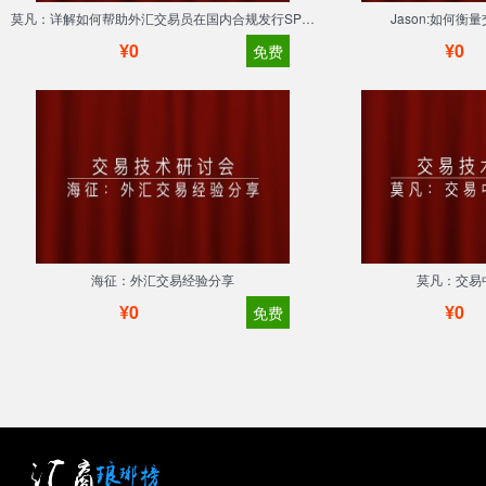
莫凡：详解如何帮助外汇交易员在国内合规发行SPV美元基金？
Jason:如何
¥0
¥0
免费
海征：外汇交易经验分享
莫凡：交易
¥0
¥0
免费