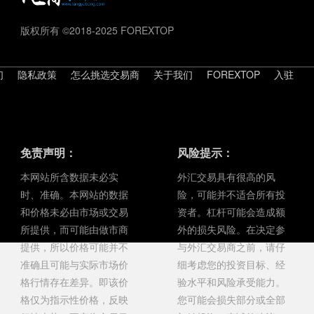
版权所有 ©2018-2025 FOREXTOP
们
隐私政策
怎么挑选交易商
关于我们
FOREXTOP
入驻
免责声明：
风险提示：
本网站所含数据未必实
外汇交易具有很高的风
时、准确。本网站的数据
险，可能并不适合所有投
和价格未必由市场或交易
资者。杠杆可能会造成额
所提供，而可能由做市商
外的损失风险。在决定参
提供，所以价格可能并不
与外汇交易商之前，请仔
准确且可能与实际市场价
细考虑您的投资目标、经
格行情存在差异。即该价
验水平和风险承受能力。
格仅为指示性价格，反映
您可能会损失部分或全部