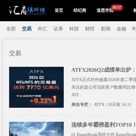
HOT
首页
经纪商
道恩学院
全部
交易
外汇
证券
科技
财经
新闻
金融
交易
ATFX2026Q2成绩单出
ATFX正式对外披露2026年第二
关注的是公司活跃客户数量同比增长
ATF...
来自专栏：
ATFX
| 10天前 16:11
连续多年霸榜盈利TOP10！
01 RangeBreak系统介绍 R