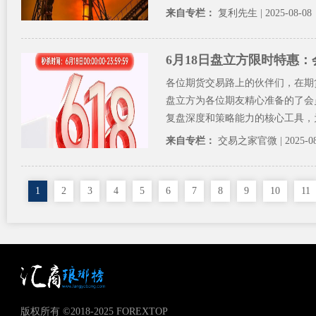
来自专栏：
复利先生
| 2025-08-08
6月18日盘立方限时特惠：
各位期货交易路上的伙伴们，在期
盘立方为各位期友精心准备的了会
复盘深度和策略能力的核心工具，为
来自专栏：
交易之家官微
| 2025-0
1
2
3
4
5
6
7
8
9
10
11
版权所有 ©2018-2025 FOREXTOP