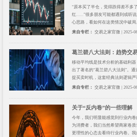
“原本买了半仓，觉得跌得差不多
红......”很多朋友可能都遇
心思路，看如何在这类情况中破局。
来自专栏：
交易之家官微
| 2025-0
葛兰碧八大法则：趋势交
移动平均线是技术分析的基础利器，其创
出了著名的“葛兰碧八大法则”。
捉买卖时机，这套经典法则逻辑严谨
来自专栏：
交易之家官微
| 2025-0
关于“反内卷”的一些理解
今年，我们明显能感觉到行业内卷
为消费者，我们当然希望商家卷质
更理性的心态去看待行业内卷。我自