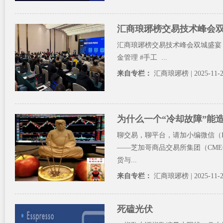
汇商琅琊榜交易技术峰会
汇商琅琊榜交易技术峰会双城盛宴！东
金管理 #手工 ...
来自专栏：
汇商琅琊榜
| 2025-11-
为什么一个“冷却故障”能
聊交易，聊平台，请加小编微信（ID:F
——芝加哥商品交易所集团（CME
货与...
来自专栏：
汇商琅琊榜
| 2025-11-
死磕光伏