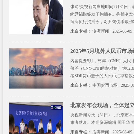
张昀/央视新闻当地时间7月31
统尹锡悦签发了拘捕令。拘捕令发
留所执行拘捕令，对尹锡悦采取强制
来自专栏：
澎湃新闻
| 2025-08-09
2025年5月境外人民币市场
内容提要5月，离岸（CNH）人
价差（CNY-CNH的绝对值）为62
考SDR货币篮子的人民币汇率指数分
来自专栏：
中国货币市场
| 2025-0
北京发布会现场，全体起
央视新闻今天（31日），北京市
难者默哀。本期资深编辑 周玉华 推荐
来自专栏：
澎湃新闻
| 2025-08-09