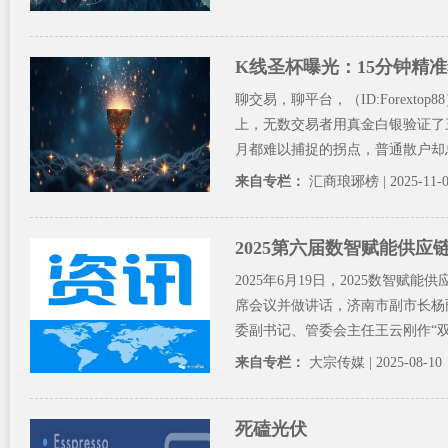
K线圣杯曝光：15分钟精
聊交易，聊平台，（ID:Forex
上，无数交易者用真金白银验证了
月都难以捕捉的拐点，普通散户却总
来自专栏：
汇商琅琊榜
| 2025-11-
2025第六届数智赋能供应
2025年6月19日，2025数智
席会议并做讲话，济南市副市长杨
委副书记、管委会主任王云刚作“双招
来自专栏：
大宗传媒
| 2025-08-10
死磕光伏