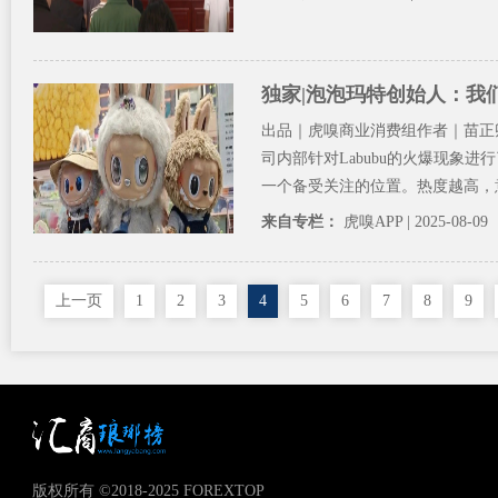
独家|泡泡玛特创始人：我们
出品｜虎嗅商业消费组作者｜苗正
司内部针对Labubu的火爆现象
一个备受关注的位置。热度越高，意
来自专栏：
虎嗅APP
| 2025-08-09
上一页
1
2
3
4
5
6
7
8
9
版权所有 ©2018-2025 FOREXTOP