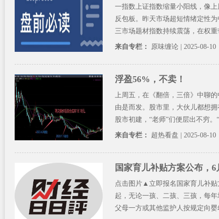
一指数上证指数缩量小阳线，像上
反包板。昨天市场超短情绪定性为
三市场题材指数持续震荡，在权重带
来自专栏：
原味缠论
| 2025-08-10
浮盈56%，不卖！
上周五，在《翻倍，三倍》中聊的
由是而发。股市里，大伙儿都想拥
股市初建，“老师”们便层出不穷。“言
来自专栏：
超热看盘
| 2025-08-10
国家育儿补贴方案公布，6
点击图片▲立即报名国家育儿补贴方
起，无论一孩、二孩、三孩，每年均
父母一方或其他监护人按规定向婴幼