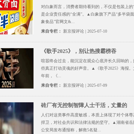
对白象而言，消费者期待看到的，不仅是包装上的“
是企业责任感的“全满”。▲白象旗下产品“多半袋面”
象食品”官网文&...
来自专栏：
新京报评论
| 2025-07-10
《歌手2025》，别让热搜霸榜吞
喧嚣终会过去，能沉淀在观众心底并长久回响的，
些真正打动灵魂的好声音。▲《歌手2025》海报。文
年前，《...
来自专栏：
新京报评论
| 2025-07-09
砖厂有无控制智障人士干活，丈量的
人们对这类事件高度敏感，本质上体现了对个体尊
捍卫，对社会共识和法律法规的坚守。▲湖南省岳
公安局发布通报称，解救5名疑...