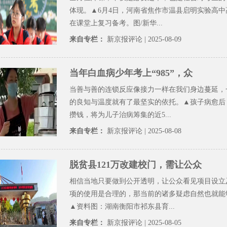
体现。▲6月4日，河南省焦作市温县启明实验高中
在课堂上复习备考。图/新华...
来自专栏：
新京报评论
| 2025-08-09
当年白血病少年考上“985”，众
当善与善的连锁反应像接力一样在我们身边蔓延，
的良知与温度就有了最坚实的依托。▲孩子病愈后
攒钱，将为儿子治病筹集的近5...
来自专栏：
新京报评论
| 2025-08-08
脱贫县121万改建校门，需让公众
相信当地只要做到公开透明，让公众看见项目设立
项的使用是合理的，那当前的诸多疑虑自然也就能
▲资料图：湖南衡阳市祁东县育...
来自专栏：
新京报评论
| 2025-08-05