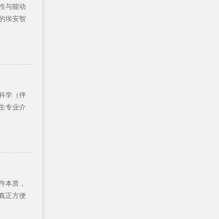
性与能动
的埃安智
科学（伴
招生专业介
件本质，
真正方便