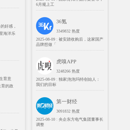
6月规上工
36氪
客的好感，
3349832 热度
星海洋乐
2025-08-09 :
被安踏收购后，这家国产
品牌想做「
虎嗅APP
3248266 热度
生育意
2025-08-09 :
独家|泡泡玛特创始人：
我们的目标
生育的政
第一财经
3091832 热度
2025-08-10 :
央企东方电气集团董事长
调整