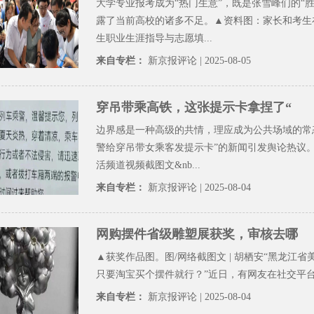
大学专业报考成为“热门生意”，既是张雪峰们的“胜
露了当前高校的诸多不足。▲资料图：家长和考生
生职业生涯指导与志愿填...
来自专栏：
新京报评论
| 2025-08-05
穿吊带乘高铁，这张提示卡拿捏了“
边界感是一种高级的共情，理应成为公共场域的常
警给穿吊带女乘客发提示卡”的新闻引发舆论热议。
活频道视频截图文&nb...
来自专栏：
新京报评论
| 2025-08-04
网购摆件省级雕塑展获奖，审核去哪
▲获奖作品图。图/网络截图文 | 胡栖安“黑龙江省
只要淘宝买个摆件就行？”近日，有网友在社交平台发
来自专栏：
新京报评论
| 2025-08-04