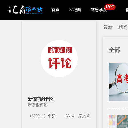
HOT
首页
经纪商
道恩学院
最新
精选
全部
新京报评论
新京报评论
（690911）个赞
（3318）篇文章