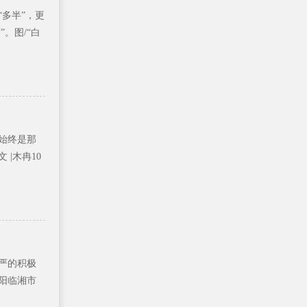
多半”，更
。图/“白
始终是那
 |木冉10
严的积极
阳临湘市