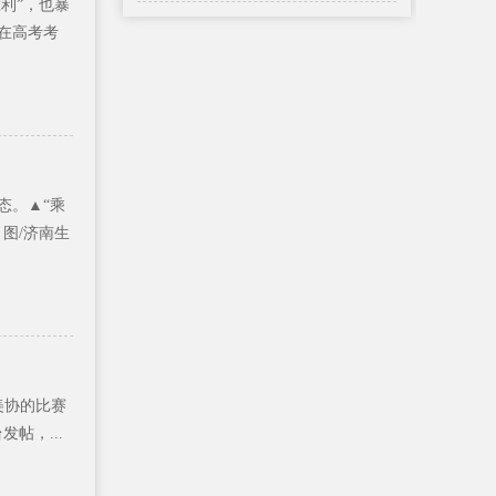
利”，也暴
在高考考
态。▲“乘
图/济南生
美协的比赛
帖，...