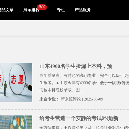
ING
精品文章
展示排行
专栏
产品服务
山东4900名学生捡漏上本科，预
办学质量高、有特色的高职专业，完全可以吸引更
生报考。▲山东今年有4900名学生低于一段线(传
而被本科院校录取。图...
来自专栏：
新京报评论
| 2025-08-09
给考生营造一个安静的考试环境|新
全方位降噪，不仅是必要之举，也是社会对考生的