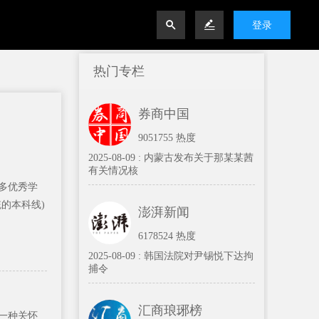


登录
热门专栏
券商中国
9051755 热度
2025-08-09 :
内蒙古发布关于那某某茜
有关情况核
多优秀学
统的本科线)
澎湃新闻
6178524 热度
2025-08-09 :
韩国法院对尹锡悦下达拘
捕令
汇商琅琊榜
一种关怀