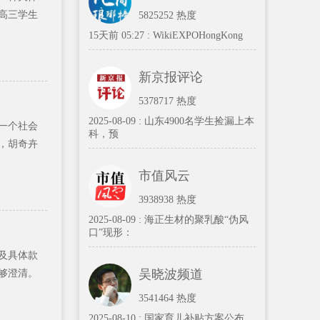
高三学生
5825252 热度
15天前 05:27 :
WikiEXPOHongKong
新京报评论
5378717 热度
2025-08-09 :
山东4900名学生捡漏上本
一个社会
科，预
，胡奇卉
市值风云
3938938 热度
2025-08-09 :
海正生材的聚乳酸“伪风
口”现形：
及具体款
吴晓波频道
够澄清。
3541464 热度
2025-08-10 :
国家育儿补贴方案公布，