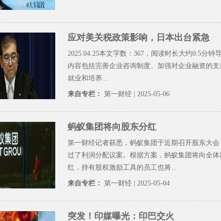
应对美关税政策影响，日本出台紧急
2025.04.25本文字数：367，阅读时长大约0.5分
内容包括完善企业咨询制度、加强对企业融资的支
就业和培养...
来自专栏：
第一财经
| 2025-05-06
蚂蚁集团将向股东分红
第一财经记者获悉，蚂蚁集团于近期召开股东大会
过了利润分配议案。根据方案，蚂蚁集团将向全体
红，持有股权激励工具的员工也将...
来自专栏：
第一财经
| 2025-05-04
突发！印媒曝光：印巴交火