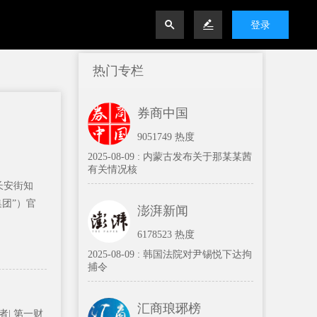


登录
热门专栏
券商中国
9051749 热度
2025-08-09 :
内蒙古发布关于那某某茜
有关情况核
据长安街知
团”）官
澎湃新闻
6178523 热度
2025-08-09 :
韩国法院对尹锡悦下达拘
捕令
汇商琅琊榜
者| 第一财