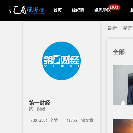
HOT
首页
经纪商
道恩学院
最新
精选
全部
第一财经
第一财经
（397258）个赞
（1756）篇文章