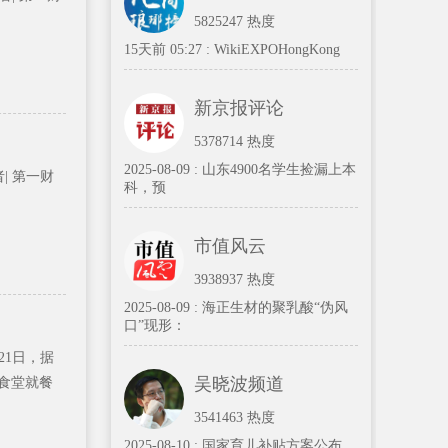
5825247 热度
15天前 05:27 :
WikiEXPOHongKong
新京报评论
5378714 热度
2025-08-09 :
山东4900名学生捡漏上本
者| 第一财
科，预
市值风云
3938937 热度
2025-08-09 :
海正生材的聚乳酸“伪风
口”现形：
月21日，据
吴晓波频道
食堂就餐
3541463 热度
2025-08-10 :
国家育儿补贴方案公布，