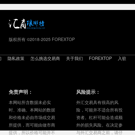
版权所有 ©2018-2025 FOREXTOP
们
隐私政策
怎么挑选交易商
关于我们
FOREXTOP
入驻
免责声明：
风险提示：
本网站所含数据未必实
外汇交易具有很高的风
时、准确。本网站的数据
险，可能并不适合所有投
和价格未必由市场或交易
资者。杠杆可能会造成额
所提供，而可能由做市商
外的损失风险。在决定参
提供，所以价格可能并不
与外汇交易商之前，请仔