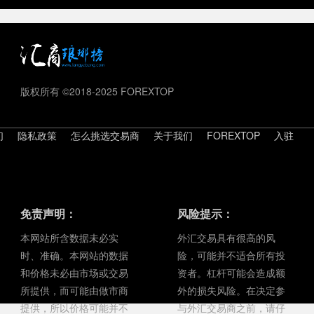
版权所有 ©2018-2025 FOREXTOP
们
隐私政策
怎么挑选交易商
关于我们
FOREXTOP
入驻
免责声明：
风险提示：
本网站所含数据未必实
外汇交易具有很高的风
时、准确。本网站的数据
险，可能并不适合所有投
和价格未必由市场或交易
资者。杠杆可能会造成额
所提供，而可能由做市商
外的损失风险。在决定参
提供，所以价格可能并不
与外汇交易商之前，请仔