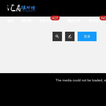
HOT
IN
首页
经纪商
道恩学院
精品文章
展示排行


登录
This
is
a
The media could not be loaded, ei
modal
window.