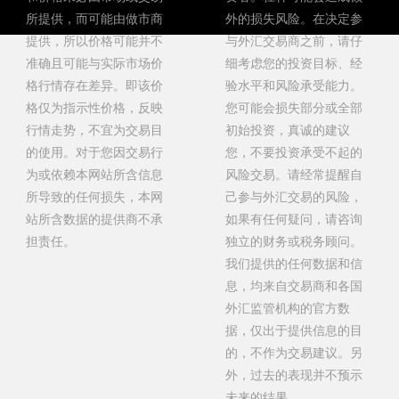
所提供，而可能由做市商
外的损失风险。在决定参
提供，所以价格可能并不
与外汇交易商之前，请仔
准确且可能与实际市场价
细考虑您的投资目标、经
格行情存在差异。即该价
验水平和风险承受能力。
格仅为指示性价格，反映
您可能会损失部分或全部
行情走势，不宜为交易目
初始投资，真诚的建议
的使用。对于您因交易行
您，不要投资承受不起的
为或依赖本网站所含信息
风险交易。请经常提醒自
所导致的任何损失，本网
己参与外汇交易的风险，
站所含数据的提供商不承
如果有任何疑问，请咨询
担责任。
独立的财务或税务顾问。
我们提供的任何数据和信
息，均来自交易商和各国
外汇监管机构的官方数
据，仅出于提供信息的目
的，不作为交易建议。另
外，过去的表现并不预示
未来的结果。