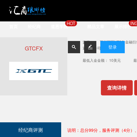
HOT
IN
首页
经纪商
道恩学院
精品文章
展示排行
监管：
瓦努阿图VFSC 金融衍
GTCFX


登录
通金融公司
最低入金金额： 10美元
最
查询详情
经纪商评测
说明：总分99分，服务评测（4分）