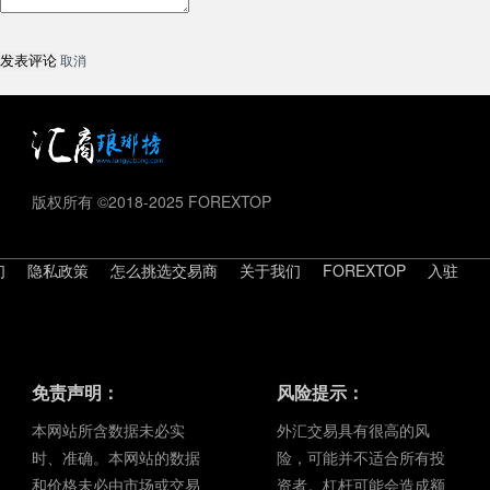
取消
版权所有 ©2018-2025 FOREXTOP
们
隐私政策
怎么挑选交易商
关于我们
FOREXTOP
入驻
免责声明：
风险提示：
本网站所含数据未必实
外汇交易具有很高的风
时、准确。本网站的数据
险，可能并不适合所有投
和价格未必由市场或交易
资者。杠杆可能会造成额