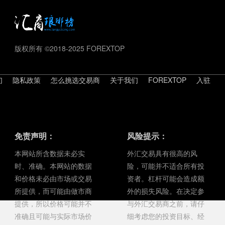
版权所有 ©2018-2025 FOREXTOP
们
隐私政策
怎么挑选交易商
关于我们
FOREXTOP
入驻
免责声明：
风险提示：
本网站所含数据未必实
外汇交易具有很高的风
时、准确。本网站的数据
险，可能并不适合所有投
和价格未必由市场或交易
资者。杠杆可能会造成额
所提供，而可能由做市商
外的损失风险。在决定参
提供，所以价格可能并不
与外汇交易商之前，请仔
准确且可能与实际市场价
细考虑您的投资目标、经