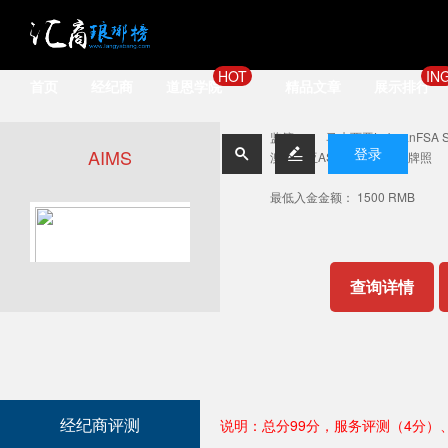
HOT
IN
首页
经纪商
道恩学院
精品文章
展示排行
监管：
马来西亚LabuanFSA
AIMS


登录
澳大利亚ASIC STP直通式牌照
最低入金金额： 1500 RMB
查询详情
经纪商评测
说明：总分99分，服务评测（4分）